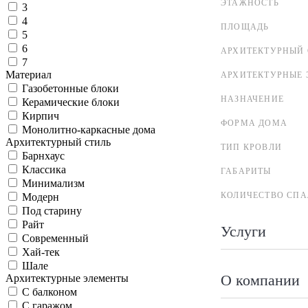
ЭТАЖНОСТЬ
3
4
ПЛОЩАДЬ
5
6
АРХИТЕКТУРНЫЙ 
7
Материал
АРХИТЕКТУРНЫЕ 
Газобетонные блоки
НАЗНАЧЕНИЕ
Керамические блоки
Кирпич
ФОРМА ДОМА
Монолитно-каркасные дома
Архитектурный стиль
ТИП КРОВЛИ
Барнхаус
Классика
ГАБАРИТЫ
Минимализм
КОЛИЧЕСТВО СПА
Модерн
Под старину
Райт
Услуги
Современный
Хай-тек
Шале
О компании
Архитектурные элементы
С балконом
С гаражом