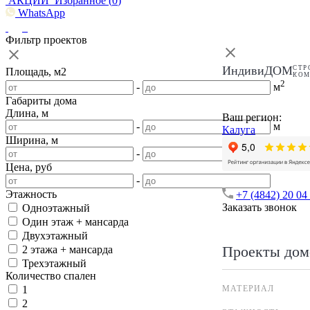
АКЦИИ
Избранное (
0
)
WhatsApp
Фильтр проектов
ИндивиДОМ
СТР
Площадь, м2
КО
2
-
м
Габариты дома
Длина, м
Ваш регион:
-
м
Калуга
Ширина, м
-
м
Цена, руб
-
Этажность
+7 (4842) 20 04
Заказать звонок
Одноэтажный
Один этаж + мансарда
Двухэтажный
Проекты дом
2 этажа + мансарда
Трехэтажный
Количество спален
МАТЕРИАЛ
1
2