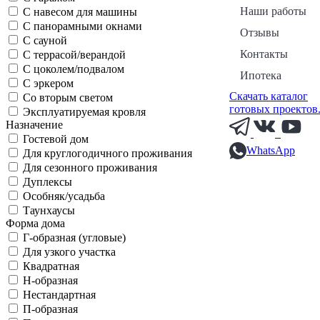
Наши работы
С навесом для машины
С панорамными окнами
Отзывы
С сауной
Контакты
С террасой/верандой
С цоколем/подвалом
Ипотека
С эркером
Скачать каталог
Со вторым светом
готовых проектов
Эксплуатируемая кровля
Назначение
Гостевой дом
WhatsApp
Для круглогодичного проживания
Для сезонного проживания
Дуплексы
Особняк/усадьба
Таунхаусы
Форма дома
Г-образная (угловые)
Для узкого участка
Квадратная
Н-образная
Нестандартная
П-образная