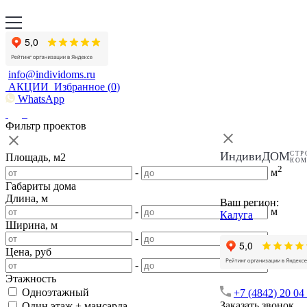
info@individoms.ru
АКЦИИ
Избранное (
0
)
WhatsApp
Фильтр проектов
ИндивиДОМ
СТР
Площадь, м2
КО
2
-
м
Габариты дома
Длина, м
Ваш регион:
-
м
Калуга
Ширина, м
-
м
Цена, руб
-
Этажность
Одноэтажный
+7 (4842) 20 04
Заказать звонок
Один этаж + мансарда