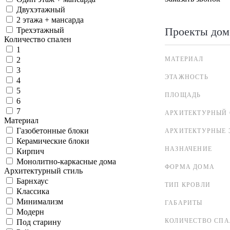
Двухэтажный
2 этажа + мансарда
Проекты дом
Трехэтажный
Количество спален
1
МАТЕРИАЛ
2
3
ЭТАЖНОСТЬ
4
5
ПЛОЩАДЬ
6
7
АРХИТЕКТУРНЫЙ 
Материал
Газобетонные блоки
АРХИТЕКТУРНЫЕ 
Керамические блоки
НАЗНАЧЕНИЕ
Кирпич
Монолитно-каркасные дома
ФОРМА ДОМА
Архитектурный стиль
Барнхаус
ТИП КРОВЛИ
Классика
Минимализм
ГАБАРИТЫ
Модерн
КОЛИЧЕСТВО СПА
Под старину