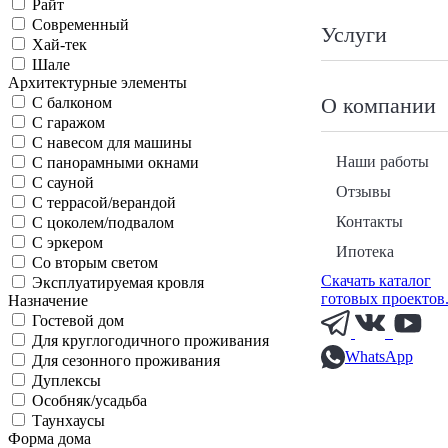
Райт
Современный
Услуги
Хай-тек
Шале
Архитектурные элементы
О компании
С балконом
С гаражом
С навесом для машины
Наши работы
С панорамными окнами
С сауной
Отзывы
С террасой/верандой
Контакты
С цоколем/подвалом
С эркером
Ипотека
Со вторым светом
Скачать каталог
Эксплуатируемая кровля
готовых проектов
Назначение
Гостевой дом
Для круглогодичного проживания
WhatsApp
Для сезонного проживания
Дуплексы
Особняк/усадьба
Таунхаусы
Форма дома