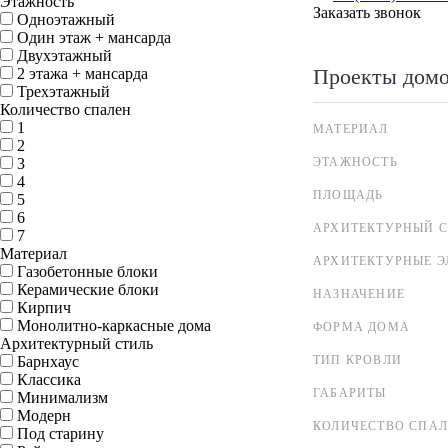
Этажность
Заказать звонок
Одноэтажный
Один этаж + мансарда
Двухэтажный
Проекты дом
2 этажа + мансарда
Трехэтажный
Количество спален
1
МАТЕРИАЛ
2
3
ЭТАЖНОСТЬ
4
ПЛОЩАДЬ
5
6
АРХИТЕКТУРНЫЙ С
7
Материал
АРХИТЕКТУРНЫЕ 
Газобетонные блоки
Керамические блоки
НАЗНАЧЕНИЕ
Кирпич
Монолитно-каркасные дома
ФОРМА ДОМА
Архитектурный стиль
Барнхаус
ТИП КРОВЛИ
Классика
ГАБАРИТЫ
Минимализм
Модерн
КОЛИЧЕСТВО СПА
Под старину