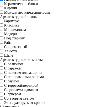
Керамические блоки
Кирпич
Монолитно-каркасные дома
Архитектурный стиль
Барнхаус
Классика
Минимализм
Модерн
Под старину
Райт
Современный
Хай-тек
Шале
Архитектурные элементы
С балконом
С гаражом
С навесом для машины
С панорамными окнами
С сауной
С террасой/верандой
С цоколем/подвалом
С эркером
Со вторым светом
Эксплуатируемая кровля
Назначение