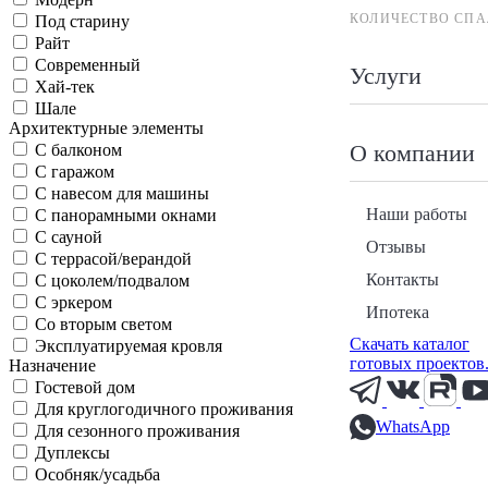
КОЛИЧЕСТВО СПА
Под старину
Райт
Современный
Услуги
Хай-тек
Шале
Архитектурные элементы
О компании
С балконом
С гаражом
С навесом для машины
Наши работы
С панорамными окнами
С сауной
Отзывы
С террасой/верандой
Контакты
С цоколем/подвалом
С эркером
Ипотека
Со вторым светом
Скачать каталог
Эксплуатируемая кровля
готовых проектов
Назначение
Гостевой дом
Для круглогодичного проживания
WhatsApp
Для сезонного проживания
Дуплексы
Особняк/усадьба