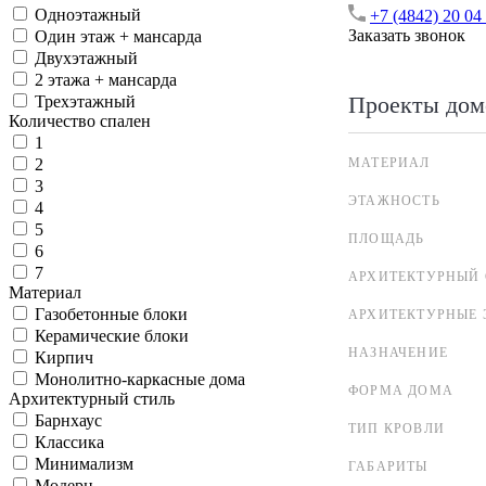
Одноэтажный
+7 (4842) 20 04
Заказать звонок
Один этаж + мансарда
Двухэтажный
2 этажа + мансарда
Проекты дом
Трехэтажный
Количество спален
1
МАТЕРИАЛ
2
3
ЭТАЖНОСТЬ
4
5
ПЛОЩАДЬ
6
7
АРХИТЕКТУРНЫЙ 
Материал
Газобетонные блоки
АРХИТЕКТУРНЫЕ 
Керамические блоки
НАЗНАЧЕНИЕ
Кирпич
Монолитно-каркасные дома
ФОРМА ДОМА
Архитектурный стиль
Барнхаус
ТИП КРОВЛИ
Классика
Минимализм
ГАБАРИТЫ
Модерн