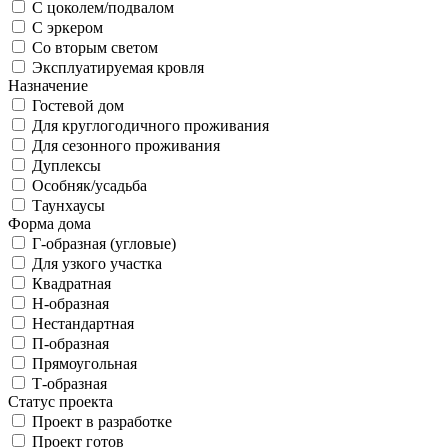
С цоколем/подвалом
С эркером
Со вторым светом
Эксплуатируемая кровля
Назначение
Гостевой дом
Для круглогодичного проживания
Для сезонного проживания
Дуплексы
Особняк/усадьба
Таунхаусы
Форма дома
Г-образная (угловые)
Для узкого участка
Квадратная
Н-образная
Нестандартная
П-образная
Прямоугольная
Т-образная
Статус проекта
Проект в разработке
Проект готов