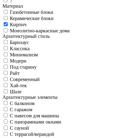
7
Материал
Газобетонные блоки
Керамические блоки
Кирпич
Монолитно-каркасные дома
Архитектурный стиль
Барнхаус
Классика
Минимализм
Модерн
Под старину
Райт
Современный
Хай-тек
Шале
Архитектурные элементы
С балконом
С гаражом
С навесом для машины
С панорамными окнами
С сауной
С террасой/верандой