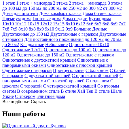
1 этаж
1 этаж + мансарда
2 этажа
2 этажа + мансарда
3 этажа
до 100 м2
до 150 м2
до 200 м2
до 250 м2
до 300 м2
от 300 м2
Дома для ипотеки
Дома комфорт-класса
Дома бизнес-класса
Премиум дома
Гостевые дома
Дома студии
Бутик дома
10х10
10х12
10х15
12х12
15х15
6х10
6х12
6х6
6х7
6х8
6х9
7х7
7х8
7х9
8х10
8х8
8х9
9х10
9х12
9х9
Большие
Дачные
Двухэтажные до 150 м2
Двухэтажные с гаражом
Двухэтажные
с террасой
Для постоянного проживания
до 120 м2
до 70 м2
до 80 м2
Квадратные
Небольшие
Одноэтажные 10х10
Одноэтажные 12х12
Одноэтажные до 100 м2
Одноэтажные до
120 м2
Одноэтажные до 150 м2
Одноэтажные с гаражом
Одноэтажные с двухскатной крышей
Одноэтажные с
панорамными окнами
Одноэтажные с плоской крышей
Одноэтажные с террасой
Прямоугольные
С балконом
С баней
С гаражом
С двухскатной крышей
С односкатной крышей
С
панорамными окнами
С плоской крышей
С подвалом
С
цоколем
С террасой
С четырехскатной крышей
Со вторым
светом
В современном стиле
В стиле Хай Тек
В стиле Шале
Узкие
С эркером
Элитные дома
Все подборки
Скрыть
Наши работы