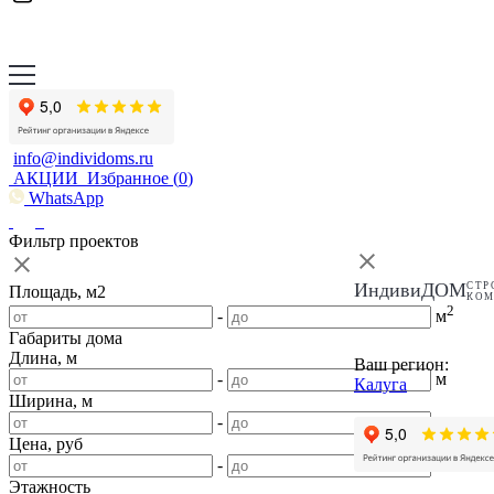
info@individoms.ru
АКЦИИ
Избранное (
0
)
WhatsApp
Фильтр проектов
ИндивиДОМ
СТР
Площадь, м2
КО
2
-
м
Габариты дома
Длина, м
Ваш регион:
-
м
Калуга
Ширина, м
-
м
Цена, руб
-
Этажность