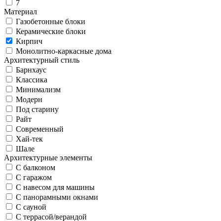
7
Материал
Газобетонные блоки
Керамические блоки
Кирпич
Монолитно-каркасные дома
Архитектурный стиль
Барнхаус
Классика
Минимализм
Модерн
Под старину
Райт
Современный
Хай-тек
Шале
Архитектурные элементы
С балконом
С гаражом
С навесом для машины
С панорамными окнами
С сауной
С террасой/верандой