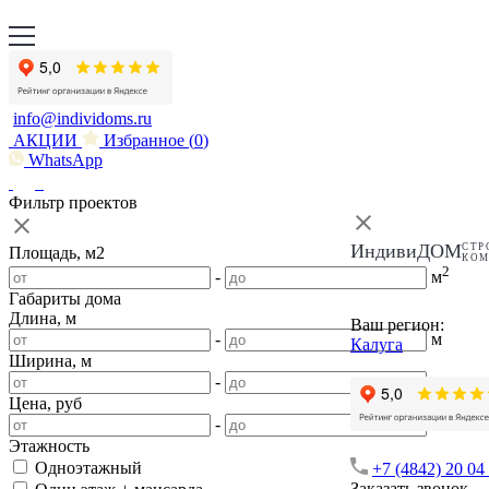
info@individoms.ru
АКЦИИ
Избранное (
0
)
WhatsApp
Фильтр проектов
ИндивиДОМ
СТР
Площадь, м2
КО
2
-
м
Габариты дома
Длина, м
Ваш регион:
-
м
Калуга
Ширина, м
-
м
Цена, руб
-
Этажность
Одноэтажный
+7 (4842) 20 04
Заказать звонок