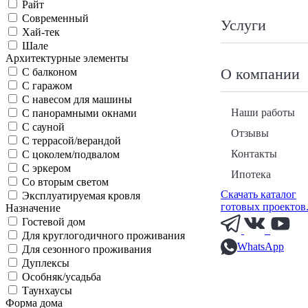
Райт
Современный
Услуги
Хай-тек
Шале
Архитектурные элементы
О компании
С балконом
С гаражом
С навесом для машины
Наши работы
С панорамными окнами
С сауной
Отзывы
С террасой/верандой
Контакты
С цоколем/подвалом
С эркером
Ипотека
Со вторым светом
Скачать каталог
Эксплуатируемая кровля
готовых проектов
Назначение
Гостевой дом
Для круглогодичного проживания
WhatsApp
Для сезонного проживания
Дуплексы
Особняк/усадьба
Таунхаусы
Форма дома