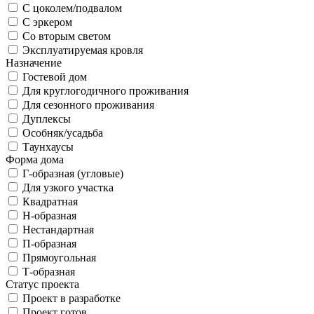
С цоколем/подвалом
С эркером
Со вторым светом
Эксплуатируемая кровля
Назначение
Гостевой дом
Для круглогодичного проживания
Для сезонного проживания
Дуплексы
Особняк/усадьба
Таунхаусы
Форма дома
Г-образная (угловые)
Для узкого участка
Квадратная
Н-образная
Нестандартная
П-образная
Прямоугольная
Т-образная
Статус проекта
Проект в разработке
Проект готов