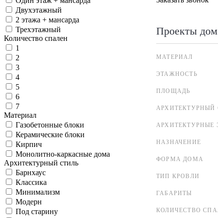
Один этаж + мансарда
Двухэтажный
2 этажа + мансарда
Проекты дом
Трехэтажный
Количество спален
1
МАТЕРИАЛ
2
3
ЭТАЖНОСТЬ
4
5
ПЛОЩАДЬ
6
7
АРХИТЕКТУРНЫЙ 
Материал
Газобетонные блоки
АРХИТЕКТУРНЫЕ 
Керамические блоки
НАЗНАЧЕНИЕ
Кирпич
Монолитно-каркасные дома
ФОРМА ДОМА
Архитектурный стиль
Барнхаус
ТИП КРОВЛИ
Классика
Минимализм
ГАБАРИТЫ
Модерн
КОЛИЧЕСТВО СПА
Под старину