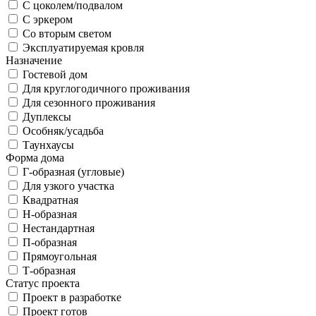
С цоколем/подвалом
С эркером
Со вторым светом
Эксплуатируемая кровля
Назначение
Гостевой дом
Для круглогодичного проживания
Для сезонного проживания
Дуплексы
Особняк/усадьба
Таунхаусы
Форма дома
Г-образная (угловые)
Для узкого участка
Квадратная
Н-образная
Нестандартная
П-образная
Прямоугольная
Т-образная
Статус проекта
Проект в разработке
Проект готов