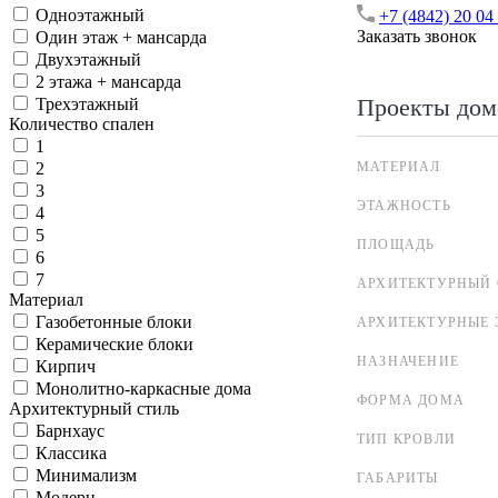
Одноэтажный
+7 (4842) 20 04
Заказать звонок
Один этаж + мансарда
Двухэтажный
2 этажа + мансарда
Проекты дом
Трехэтажный
Количество спален
1
МАТЕРИАЛ
2
3
ЭТАЖНОСТЬ
4
5
ПЛОЩАДЬ
6
7
АРХИТЕКТУРНЫЙ 
Материал
Газобетонные блоки
АРХИТЕКТУРНЫЕ 
Керамические блоки
НАЗНАЧЕНИЕ
Кирпич
Монолитно-каркасные дома
ФОРМА ДОМА
Архитектурный стиль
Барнхаус
ТИП КРОВЛИ
Классика
Минимализм
ГАБАРИТЫ
Модерн