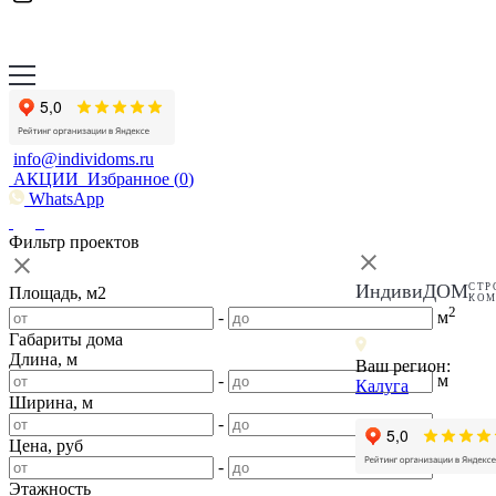
info@individoms.ru
АКЦИИ
Избранное (
0
)
WhatsApp
Фильтр проектов
ИндивиДОМ
СТР
Площадь, м2
КО
2
-
м
Габариты дома
Длина, м
Ваш регион:
-
м
Калуга
Ширина, м
-
м
Цена, руб
-
Этажность