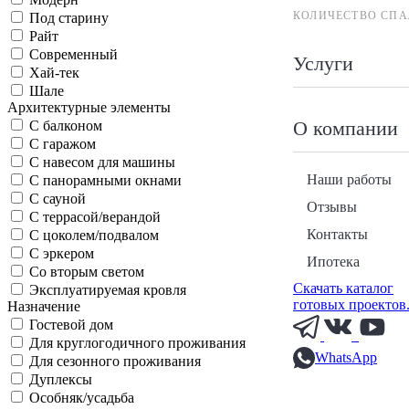
КОЛИЧЕСТВО СПА
Под старину
Райт
Современный
Услуги
Хай-тек
Шале
Архитектурные элементы
О компании
С балконом
С гаражом
С навесом для машины
Наши работы
С панорамными окнами
С сауной
Отзывы
С террасой/верандой
Контакты
С цоколем/подвалом
С эркером
Ипотека
Со вторым светом
Скачать каталог
Эксплуатируемая кровля
готовых проектов
Назначение
Гостевой дом
Для круглогодичного проживания
WhatsApp
Для сезонного проживания
Дуплексы
Особняк/усадьба