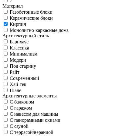
7
Материал
Газобетонные блоки
Керамические блоки
Кирпич
Монолитно-каркасные дома
Архитектурный стиль
Барнхаус
Классика
Минимализм
Модерн
Под старину
Райт
Современный
Хай-тек
Шале
Архитектурные элементы
С балконом
С гаражом
С навесом для машины
С панорамными окнами
С сауной
С террасой/верандой