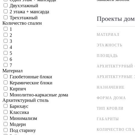
Двухэтажный
2 этажа + мансарда
Проекты дом
Трехэтажный
Количество спален
1
МАТЕРИАЛ
2
3
ЭТАЖНОСТЬ
4
5
ПЛОЩАДЬ
6
7
АРХИТЕКТУРНЫЙ 
Материал
Газобетонные блоки
АРХИТЕКТУРНЫЕ 
Керамические блоки
НАЗНАЧЕНИЕ
Кирпич
Монолитно-каркасные дома
ФОРМА ДОМА
Архитектурный стиль
Барнхаус
ТИП КРОВЛИ
Классика
Минимализм
ГАБАРИТЫ
Модерн
КОЛИЧЕСТВО СПА
Под старину