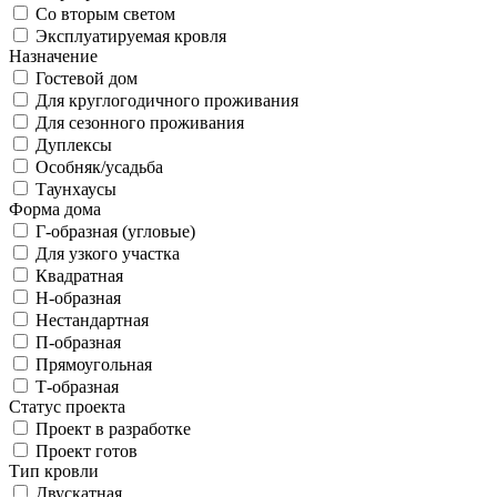
Со вторым светом
Эксплуатируемая кровля
Назначение
Гостевой дом
Для круглогодичного проживания
Для сезонного проживания
Дуплексы
Особняк/усадьба
Таунхаусы
Форма дома
Г-образная (угловые)
Для узкого участка
Квадратная
Н-образная
Нестандартная
П-образная
Прямоугольная
Т-образная
Статус проекта
Проект в разработке
Проект готов
Тип кровли
Двускатная