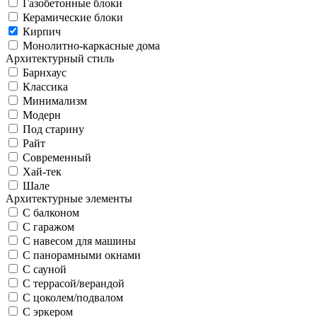
Газобетонные блоки
Керамические блоки
Кирпич
Монолитно-каркасные дома
Архитектурный стиль
Барнхаус
Классика
Минимализм
Модерн
Под старину
Райт
Современный
Хай-тек
Шале
Архитектурные элементы
С балконом
С гаражом
С навесом для машины
С панорамными окнами
С сауной
С террасой/верандой
С цоколем/подвалом
С эркером