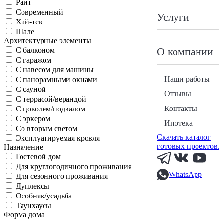
Райт
Современный
Услуги
Хай-тек
Шале
Архитектурные элементы
О компании
С балконом
С гаражом
С навесом для машины
Наши работы
С панорамными окнами
С сауной
Отзывы
С террасой/верандой
Контакты
С цоколем/подвалом
С эркером
Ипотека
Со вторым светом
Скачать каталог
Эксплуатируемая кровля
готовых проектов
Назначение
Гостевой дом
Для круглогодичного проживания
WhatsApp
Для сезонного проживания
Дуплексы
Особняк/усадьба
Таунхаусы
Форма дома