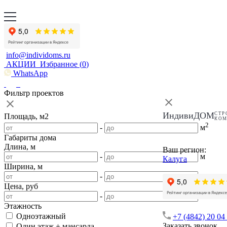
info@individoms.ru
АКЦИИ
Избранное (
0
)
WhatsApp
Фильтр проектов
ИндивиДОМ
СТР
Площадь, м2
КО
2
-
м
Габариты дома
Длина, м
Ваш регион:
-
м
Калуга
Ширина, м
-
м
Цена, руб
-
Этажность
Одноэтажный
+7 (4842) 20 04
Заказать звонок
Один этаж + мансарда